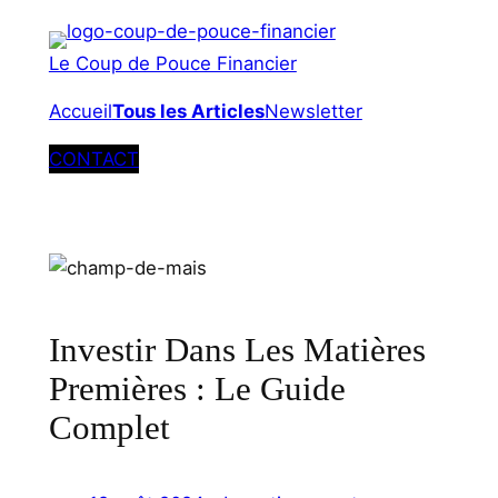
Aller
Une Question ? Besoin de Conseils ?
C'est Par Ici !
au
Le Coup de Pouce Financier
contenu
Accueil
Tous les Articles
Newsletter
CONTACT
Investir Dans Les Matières
Premières : Le Guide
Complet